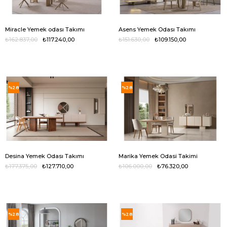
Miracle Yemek odası Takımı
Asens Yemek Odası Takımı
₺162.837,00
₺117.240,00
₺151.630,00
₺109.150,00
%28
%28
Desina Yemek Odası Takımı
Marika Yemek Odasi Takimi
₺177.375,00
₺127.710,00
₺106.000,00
₺76.320,00
%28
%28