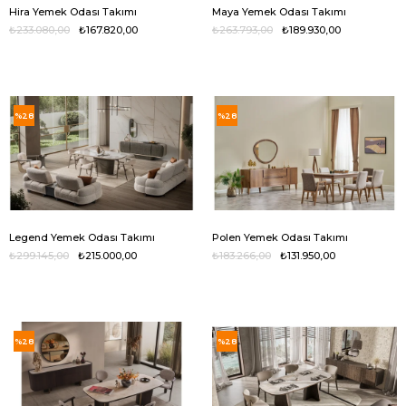
Hira Yemek Odası Takımı
Maya Yemek Odası Takımı
₺233.080,00
₺167.820,00
₺263.793,00
₺189.930,00
%28
%28
Legend Yemek Odası Takımı
Polen Yemek Odası Takımı
₺299.145,00
₺215.000,00
₺183.266,00
₺131.950,00
%28
%28