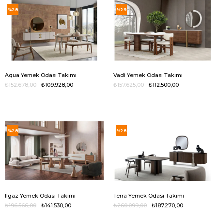
%28
%29
Aqua Yemek Odası Takımı
Vadi Yemek Odası Takımı
₺152.678,00
₺109.928,00
₺157.625,00
₺112.500,00
%28
%28
Ilgaz Yemek Odası Takımı
Terra Yemek Odası Takımı
₺196.566,00
₺141.530,00
₺260.099,00
₺187.270,00