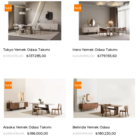
%28
%28
Tokyo Yemek Odası Takımı
Hero Yemek Odası Takımı
₺190.675,00
₺137.285,00
₺248.880,00
₺179.193,60
%28
%28
Alaska Yemek Odası Takımı
Belinda Yemek Odası
₺258.436,00
₺186.000,00
₺250.319,00
₺180.230,00