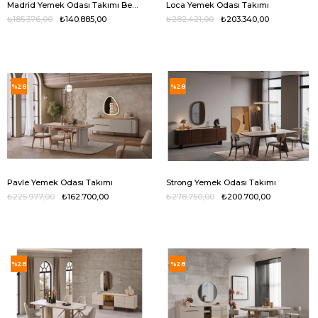
Madrid Yemek Odası Takımı Bej Ceviz
Loca Yemek Odası Takımı
₺185.376,00
₺140.885,00
₺282.421,00
₺203.340,00
%28
%28
Pavle Yemek Odası Takımı
Strong Yemek Odası Takımı
₺225.977,00
₺162.700,00
₺278.750,00
₺200.700,00
%28
%28