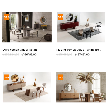
%28
%28
Oliva Yemek Odası Takımı
Madrid Yemek Odası Takımı Bordo
₺230.824,00
₺166.195,00
₺218.682,00
₺157.451,00
%24
%28