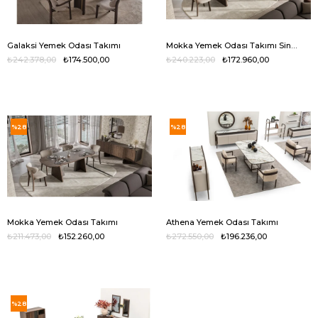
Galaksi Yemek Odası Takımı
Mokka Yemek Odası Takımı Sinterfleks
₺242.378,00
₺174.500,00
₺240.223,00
₺172.960,00
%28
%28
Mokka Yemek Odası Takımı
Athena Yemek Odası Takımı
₺211.473,00
₺152.260,00
₺272.550,00
₺196.236,00
%28