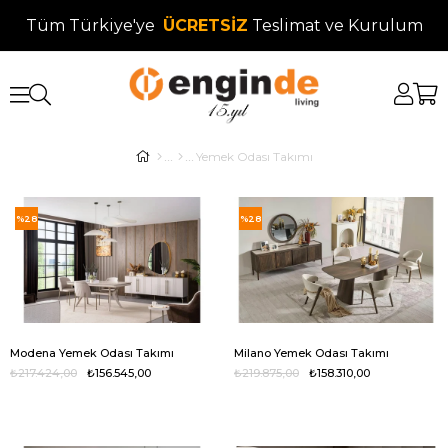
Tüm Türkiye'ye
ÜCRETSİZ
Teslimat ve Kurulum
Yemek Odası Takımı
%28
%28
Modena Yemek Odası Takımı
Milano Yemek Odası Takımı
₺217.424,00
₺156.545,00
₺219.875,00
₺158.310,00