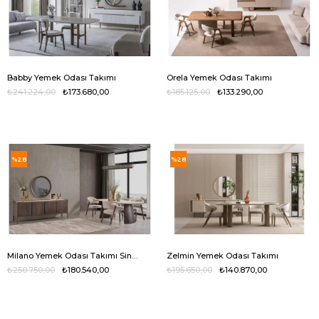
Babby Yemek Odası Takımı
Orela Yemek Odası Takımı
₺241.224,00
₺173.680,00
₺185.125,00
₺133.290,00
%28
%28
Milano Yemek Odası Takımı Sinterflex
Zelmin Yemek Odası Takımı
₺250.750,00
₺180.540,00
₺195.650,00
₺140.870,00