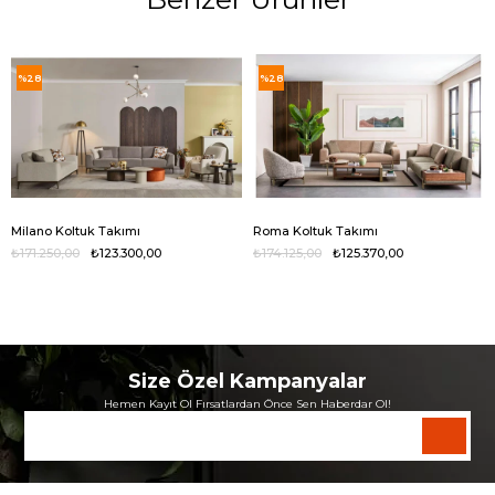
%28
%28
Milano Koltuk Takımı
Roma Koltuk Takımı
₺171.250,00
₺123.300,00
₺174.125,00
₺125.370,00
Size Özel Kampanyalar
Hemen Kayıt Ol Fırsatlardan Önce Sen Haberdar Ol!