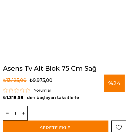
Asens Tv Alt Blok 75 Cm Sağ
₺13.125,00
₺9.975,00
%
24
Yorumlar
₺1.318,58
`den başlayan taksitlerle
İndirim