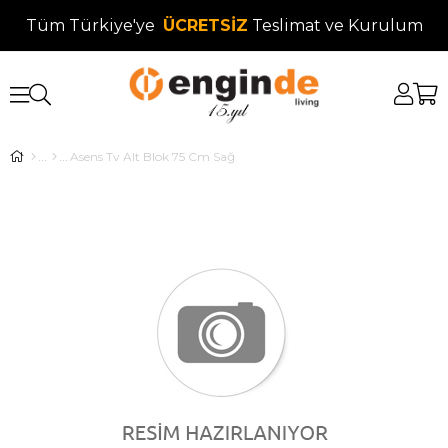
Tüm Türkiye'ye
ÜCRETSİZ
Teslimat ve Kurulum
Asens Tv Alt Blok 75 Cm Sağ