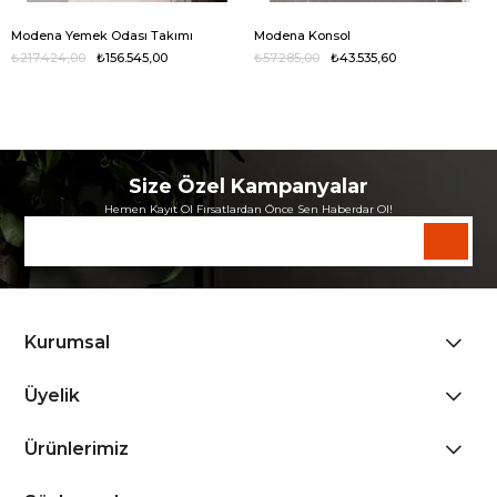
Modena Yemek Odası Takımı
Modena Konsol
₺217.424,00
₺156.545,00
₺57.285,00
₺43.535,60
Size Özel Kampanyalar
Hemen Kayıt Ol Fırsatlardan Önce Sen Haberdar Ol!
Kurumsal
Üyelik
Ürünlerimiz