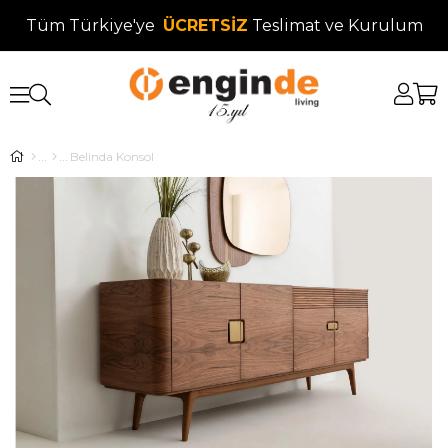
Tüm Türkiye'ye
ÜCRETSİZ
Teslimat ve Kurulum
Belinda Konsol