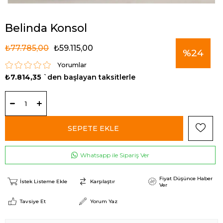
Belinda Konsol
₺77.785,00
₺59.115,00
%
24
Yorumlar
₺7.814,35
`den başlayan taksitlerle
İndirim
Whatsapp ile Sipariş Ver
Fiyat Düşünce Haber
İstek Listeme Ekle
Karşılaştır
Ver
Tavsiye Et
Yorum Yaz