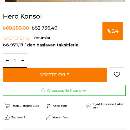
Hero Konsol
₺69.390,00
₺52.736,40
%
24
Yorumlar
₺6.971,17
`den başlayan taksitlerle
İndirim
Whatsapp ile Sipariş Ver
Fiyat Düşünce Haber
İstek Listeme Ekle
Karşılaştır
Ver
Tavsiye Et
Yorum Yaz