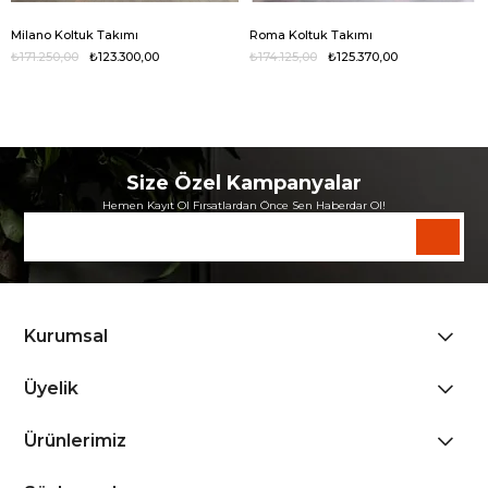
Milano Koltuk Takımı
Roma Koltuk Takımı
₺171.250,00
₺123.300,00
₺174.125,00
₺125.370,00
Size Özel Kampanyalar
Hemen Kayıt Ol Fırsatlardan Önce Sen Haberdar Ol!
Kurumsal
Üyelik
Ürünlerimiz