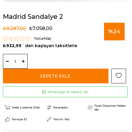
Madrid Sandalye 2
₺9.287,00
₺7.058,00
%
24
Yorumlar
₺932,99
`den başlayan taksitlerle
İndirim
Whatsapp ile Sipariş Ver
Fiyat Düşünce Haber
İstek Listeme Ekle
Karşılaştır
Ver
Tavsiye Et
Yorum Yaz