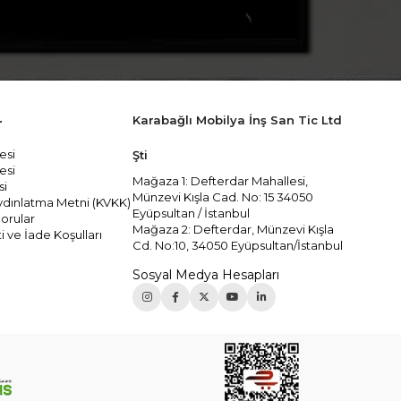
Karabağlı Mobilya İnş San Tic Ltd
r
esi
Şti
esi
Mağaza 1: Defterdar Mahallesi,
si
Münzevi Kışla Cad. No: 15 34050
 Aydınlatma Metni (KVKK)
Eyüpsultan / İstanbul
orular
Mağaza 2: Defterdar, Münzevi Kışla
i ve İade Koşulları
Cd. No:10, 34050 Eyüpsultan/İstanbul
Sosyal Medya Hesapları