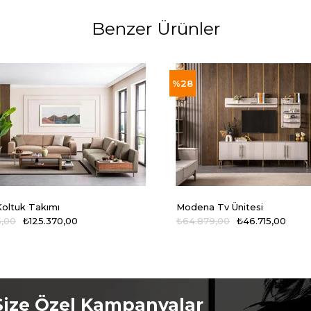
Benzer Ürünler
%28
oltuk Takımı
Modena Tv Ünitesi
5,00
₺125.370,00
₺64.879,00
₺46.715,00
Size Özel Kampanyalar