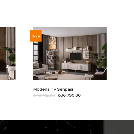
%24
%24
Modena Tv Sehpası
Mode
₺48.412,00
₺36.790,00
₺9.8