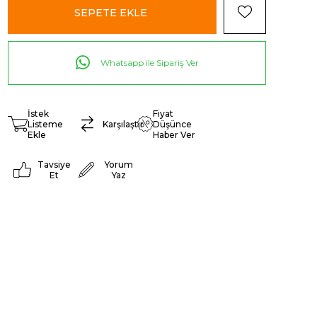
Whatsapp ile Sipariş Ver
İstek
Fiyat
Listeme
Karşılaştır
Düşünce
Ekle
Haber Ver
Tavsiye
Yorum
Et
Yaz