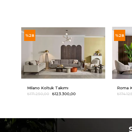
%28
%28
Milano Koltuk Takımı
Roma K
₺171.250,00
₺123.300,00
₺174.12