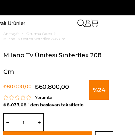
lı Ürünler
Anasayfa
Oturma Odası
Milano Tv Ünitesi Sinterflex 208 Cm
Milano Tv Ünitesi Sinterflex 208
Cm
₺60.800,00
₺80.000,00
%
24
Yorumlar
₺8.037,08
`den başlayan taksitlerle
İndirim