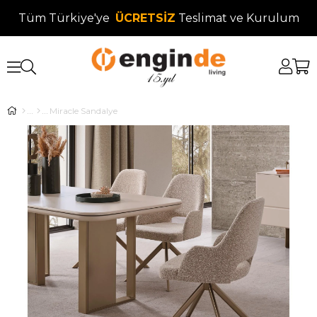
Tüm Türkiye'ye
ÜCRETSİZ
Teslimat ve Kurulum
Miracle Sandalye