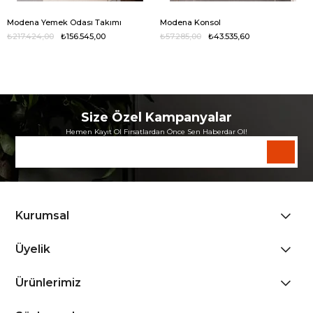
Modena Yemek Odası Takımı
Modena Konsol
₺217.424,00
₺156.545,00
₺57.285,00
₺43.535,60
Size Özel Kampanyalar
Hemen Kayıt Ol Fırsatlardan Önce Sen Haberdar Ol!
Kurumsal
Üyelik
Ürünlerimiz