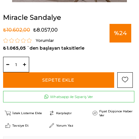
Miracle Sandalye
₺10.602,00
₺8.057,00
%
24
Yorumlar
₺1.065,05
`den başlayan taksitlerle
İndirim
Whatsapp ile Sipariş Ver
Fiyat Düşünce Haber
İstek Listeme Ekle
Karşılaştır
Ver
Tavsiye Et
Yorum Yaz