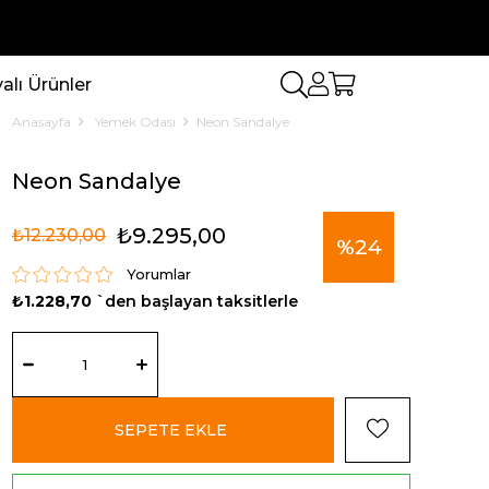
lı Ürünler
Anasayfa
Yemek Odası
Neon Sandalye
Neon Sandalye
₺9.295,00
₺12.230,00
%
24
Yorumlar
₺1.228,70
`den başlayan taksitlerle
İndirim