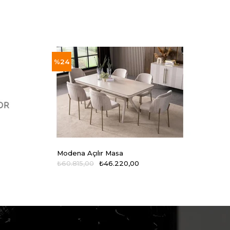
%24
%24
Modena Açılır Masa
Mode
₺60.815,00
₺46.220,00
₺14.