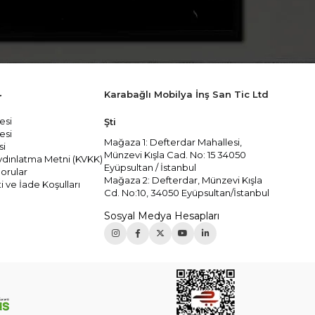
Karabağlı Mobilya İnş San Tic Ltd
r
esi
Şti
esi
Mağaza 1: Defterdar Mahallesi,
si
Münzevi Kışla Cad. No: 15 34050
 Aydınlatma Metni (KVKK)
Eyüpsultan / İstanbul
orular
Mağaza 2: Defterdar, Münzevi Kışla
i ve İade Koşulları
Cd. No:10, 34050 Eyüpsultan/İstanbul
Sosyal Medya Hesapları