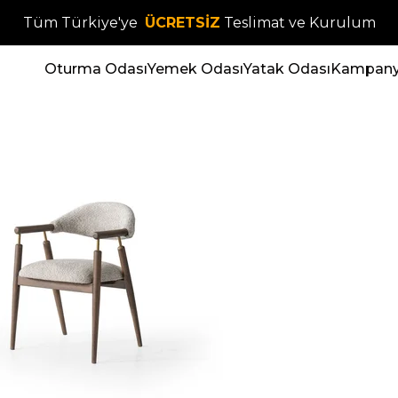
Tüm Türkiye'ye
ÜCRETSİZ
Teslimat ve Kurulum
Oturma Odası
Yemek Odası
Yatak Odası
Kampanya