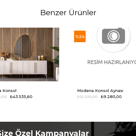
Benzer Ürünler
%24
 Konsol
Modena Konsol Aynası
5,00
₺43.535,60
₺12.210,00
₺9.280,00
Size Özel Kampanyalar