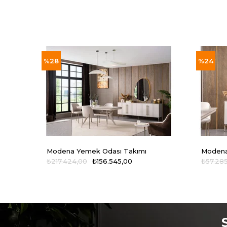
%28
%24
Modena Yemek Odası Takımı
Modena
₺217.424,00
₺156.545,00
₺57.28