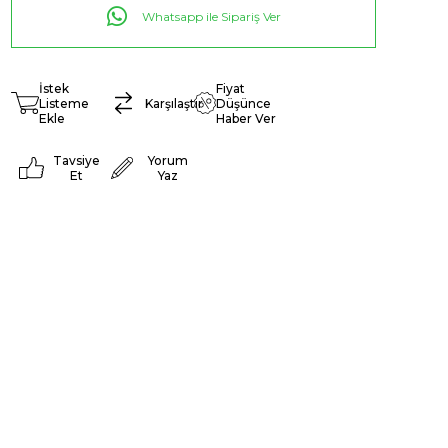
Whatsapp ile Sipariş Ver
İstek
Fiyat
Listeme
Karşılaştır
Düşünce
Ekle
Haber Ver
Tavsiye
Yorum
Et
Yaz