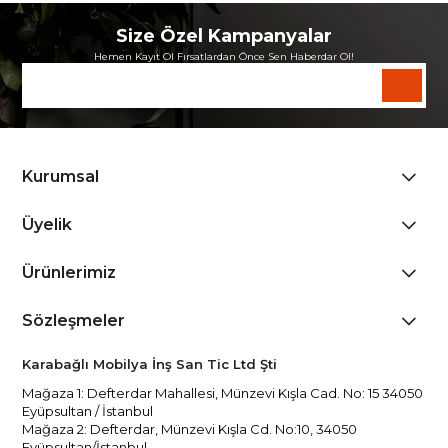
Size Özel Kampanyalar
Hemen Kayıt Ol Fırsatlardan Önce Sen Haberdar Ol!
Kurumsal
Üyelik
Ürünlerimiz
Sözleşmeler
Karabağlı Mobilya İnş San Tic Ltd Şti
Mağaza 1: Defterdar Mahallesi, Münzevi Kışla Cad. No: 15 34050
Eyüpsultan / İstanbul
Mağaza 2: Defterdar, Münzevi Kışla Cd. No:10, 34050
Eyüpsultan/İstanbul