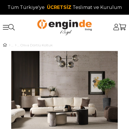
Tüm Türkiye'ye
ÜCRETSİZ
Teslimat ve Kurulum
Oliva Dörtlü Koltuk