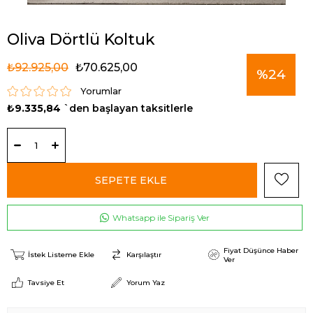
Oliva Dörtlü Koltuk
₺92.925,00
₺70.625,00
%
24
Yorumlar
₺9.335,84
`den başlayan taksitlerle
İndirim
Whatsapp ile Sipariş Ver
Fiyat Düşünce Haber
İstek Listeme Ekle
Karşılaştır
Ver
Tavsiye Et
Yorum Yaz