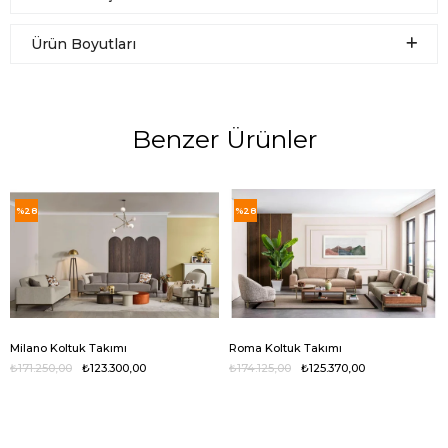
Ürün Boyutları
Benzer Ürünler
%28
%28
Milano Koltuk Takımı
Roma Koltuk Takımı
₺171.250,00
₺123.300,00
₺174.125,00
₺125.370,00