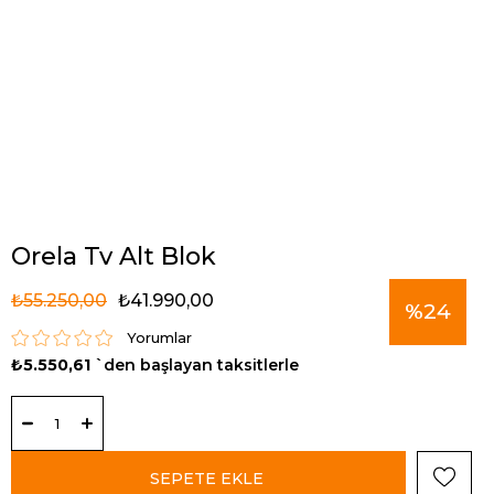
Orela Tv Alt Blok
₺55.250,00
₺41.990,00
%
24
Yorumlar
₺5.550,61
`den başlayan taksitlerle
İndirim