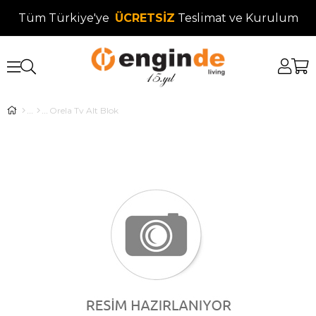
Tüm Türkiye'ye
ÜCRETSİZ
Teslimat ve Kurulum
Orela Tv Alt Blok