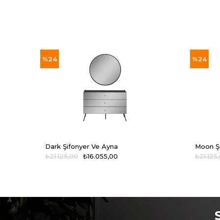
%24
%24
Dark Şifonyer Ve Ayna
Moon Ş
₺21.125,00
₺16.055,00
₺21.125