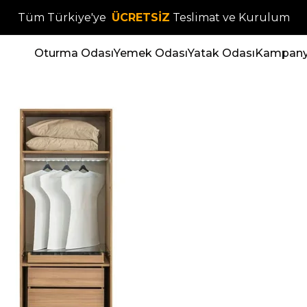
Tüm Türkiye'ye
ÜCRETSİZ
Teslimat ve Kurulum
Oturma Odası
Yemek Odası
Yatak Odası
Kampanya