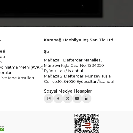
Karabağlı Mobilya İnş San Tic Ltd
r
esi
Şti
esi
Mağaza 1: Defterdar Mahallesi,
si
Münzevi Kışla Cad. No: 15 34050
 Aydınlatma Metni (KVKK)
Eyüpsultan / İstanbul
orular
Mağaza 2: Defterdar, Münzevi Kışla
i ve İade Koşulları
Cd. No:10, 34050 Eyüpsultan/İstanbul
Sosyal Medya Hesapları