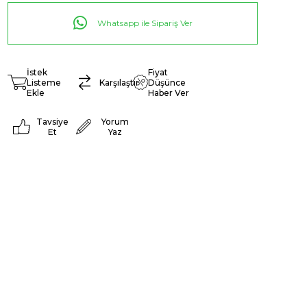
Whatsapp ile Sipariş Ver
İstek
Fiyat
Listeme
Karşılaştır
Düşünce
Ekle
Haber Ver
Tavsiye
Yorum
Et
Yaz