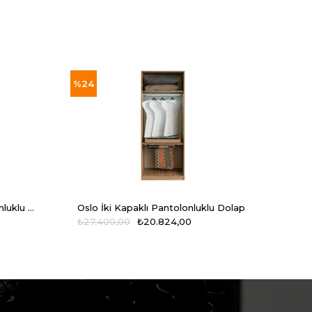
%24
%24
Oslo İki Kapaklı Raflı Pantolonluklu Dolap
Oslo İki Kapaklı Pantolonluklu Dolap
Oslo
₺27.400,00
₺20.824,00
₺6.0