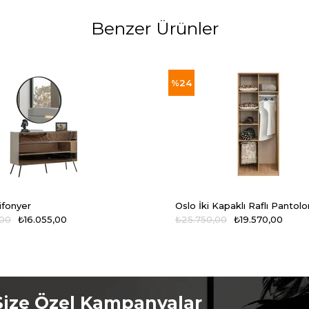
Benzer Ürünler
%24
ifonyer
,00
₺16.055,00
₺25.750,00
₺19.570,00
Size Özel Kampanyalar