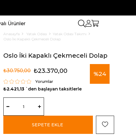
lı Ürünler
Anasayfa
Yatak Odası
Yatak Odası Takımı
Oslo İki Kapaklı Çekmeceli Dolap
Oslo İki Kapaklı Çekmeceli Dolap
₺23.370,00
₺30.750,00
%
24
Yorumlar
₺2.421,13
`den başlayan taksitlerle
İndirim