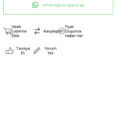
Whatsapp ile Sipariş Ver
İstek
Fiyat
Listeme
Karşılaştır
Düşünce
Ekle
Haber Ver
Tavsiye
Yorum
Et
Yaz