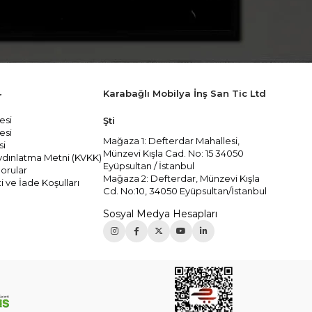
Karabağlı Mobilya İnş San Tic Ltd
r
esi
Şti
esi
Mağaza 1: Defterdar Mahallesi,
si
Münzevi Kışla Cad. No: 15 34050
 Aydınlatma Metni (KVKK)
Eyüpsultan / İstanbul
orular
Mağaza 2: Defterdar, Münzevi Kışla
i ve İade Koşulları
Cd. No:10, 34050 Eyüpsultan/İstanbul
Sosyal Medya Hesapları