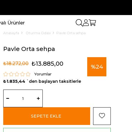
lı Ürünler
Anasayfa
Oturma Odası
Pavle Orta sehpa
Pavle Orta sehpa
₺13.885,00
₺18.272,00
%
24
Yorumlar
₺1.835,44
`den başlayan taksitlerle
İndirim