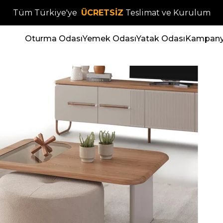
Tüm Türkiye'ye
ÜCRETSİZ
Teslimat ve Kurulum
Oturma Odası
Yemek Odası
Yatak Odası
Kampanya