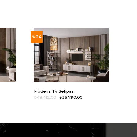
%24
%24
Modena Tv Sehpası
Mode
₺48.412,00
₺36.790,00
₺9.8