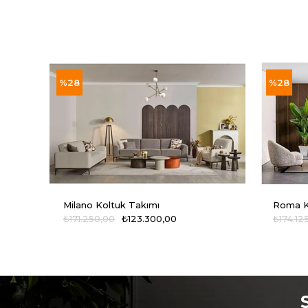
%28
%28
Milano Koltuk Takımı
Roma K
₺171.250,00
₺123.300,00
₺174.12