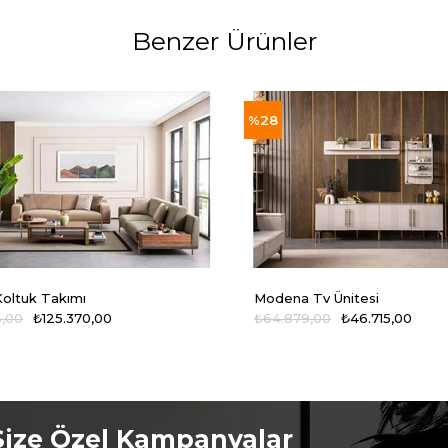
Benzer Ürünler
%28
oltuk Takımı
Modena Tv Ünitesi
5,00
₺125.370,00
₺64.879,00
₺46.715,00
Size Özel Kampanyalar