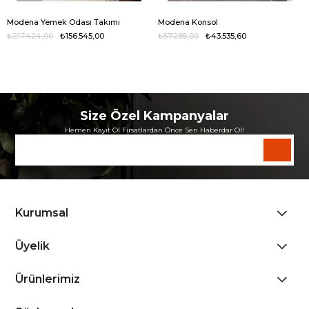
Modena Yemek Odası Takımı
Modena Konsol
₺217.424,00
₺156.545,00
₺57.285,00
₺43.535,60
Size Özel Kampanyalar
Hemen Kayıt Ol Fırsatlardan Önce Sen Haberdar Ol!
Kurumsal
Üyelik
Ürünlerimiz