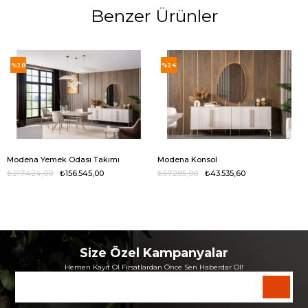
Benzer Ürünler
%28
%24
Modena Yemek Odası Takımı
Modena Konsol
₺217.424,00
₺156.545,00
₺57.285,00
₺43.535,60
Size Özel Kampanyalar
Hemen Kayıt Ol Fırsatlardan Önce Sen Haberdar Ol!